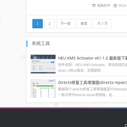
格式，还可输出为RM
电脑软件
2024
2
下一页
末页
1
共 2 页
系统工具
HEU KMS Activator v61.1.0 最新版下
软件说明：HEU KMS Activator，简洁高
dows, Office版本，无需联网...
Directx修复工具增强版(directx repair
截图简介:directx修复工具增强版是针对wi
一般又称为directx repair增强版，此...
C