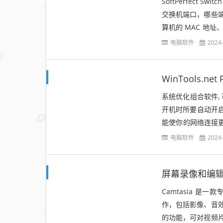
SoftPerfect 
交换机端口，哪些
算机的 MAC 地
口速度、设备类...
电脑软件
2024
WinTools.net P
系统优化组合软件, 
开机时所要自动开启
能使你的网络连接更稳
WinTools...
电脑软件
2024
屏幕录像和编辑 Tech
Camtasia 
作，包括影像、音
的功能，可对视频片