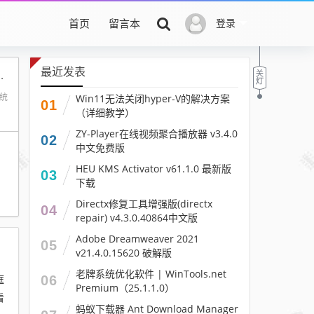
首页
留言本
登录
最近发表
emium（25.1.1.0）
Win11无法关闭hyper-V的解决方案
系统
01
（详细教学）
ZY-Player在线视频聚合播放器 v3.4.0
02
中文免费版
HEU KMS Activator v61.1.0 最新版
03
下载
Directx修复工具增强版(directx
04
repair) v4.3.0.40864中文版
Adobe Dreamweaver 2021
05
v21.4.0.15620 破解版
老牌系统优化软件 | WinTools.net
框
06
Premium（25.1.1.0）
看
蚂蚁下载器 Ant Download Manager