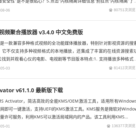
备安全性”是不是很贴心？5.点击“内核隔离详细信息”别狂点“内核隔离”了
80751次浏览
-08-06
在线视频聚合播放器 v3.4.0 中文免费版
layer是一款兼容多种格式视频的全功能媒体播放器，特别针对影视资源的搜
。它不仅支持多种视频格式的本地播放，还集成了丰富的在线资源搜索
找到并观看心仪的电影、电视剧等节目版本特点:1. 支持播放多种格式
VI、MKV、FL...
81412次浏览
-05-03
ivator v61.1.0 最新版下载
S Activator，简洁高效的全能KMS/OEM激活工具，适用所有Windows
需联网即可一键激活，支持UEFI的KMS激活工具。KMS服务是微软对Windo
产品的批量许可服务，利用KMS可以激活局域网内的产品。该工具利用KMS...
136377次浏览
-05-01