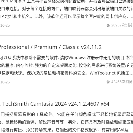
Switch Port Mapper 工具与托管网络交换机配合使用，并报告哪些端口已连接
端口未连接。对于每个连接的端口，端口映射器都会列出与该端口关联的
址、IP 地址和主机名。此外，该软件还可以显示每个客户端的网卡供应商、
28937次浏览
-10-25
rofessional / Premium / Classic v24.11.2
可以从系统中移除不需要的软件, 清除Windows注册表中无用的项目, 控
的程序, 内存监控, 强力的自定义桌面功能, 按你的需求进行系统设置/它
定和快速。保护您的隐私和机密资料的安全。WinTools.net 包括工具
42466次浏览
-10-25
Smith Camtasia 2024 v24.1.2.4607 x64
是一款专门捕捉屏幕音影的工具软件。它能在任何颜色模式下轻松地记录屏幕
效、鼠标移动的轨迹，解说声音等等，另外，它还具有及时播放和编辑压
段进行剪接、添加转场效果。它输出的文件格式很多，有常用的AVI及GI