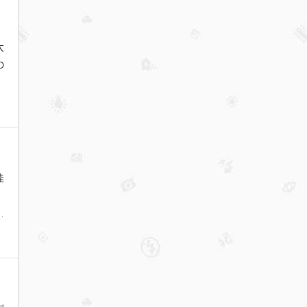
大
D
佳
，
一