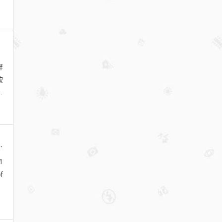
屏
软
将
covery Edition v12.1.0
1
f