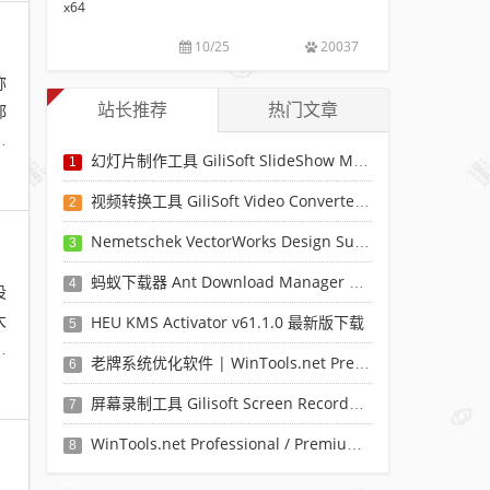
灯
片
10/25
20037
制
称
作
都
站长推荐
热门文章
工
具
新
GiliSoft
幻灯片制作工具 GiliSoft SlideShow Maker v14.2 x64
1
SlideShow
视频转换工具 GiliSoft Video Converter v12.6 / Discovery Edition v12.1.0
2
Maker
v14.2
Nemetschek VectorWorks Design Suite 2024 SP6 x64
3
x64
蚂蚁下载器 Ant Download Manager Pro 2.14.2.88978 正式版
4
设
大
HEU KMS Activator v61.1.0 最新版下载
5
设
老牌系统优化软件 | WinTools.net Premium（25.1.1.0）
6
屏幕录制工具 Gilisoft Screen Recorder Pro v13.6
7
WinTools.net Professional / Premium / Classic v24.11.2
8