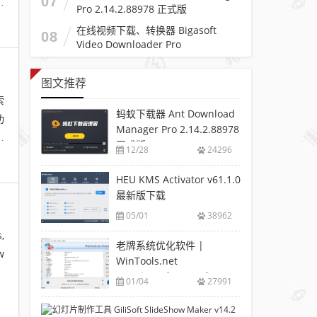
07
，
Pro 2.14.2.88978 正式版
在线视频下载、转换器 Bigasoft
08
Video Downloader Pro
v3.27.5.9062
图文推荐
索
蚂蚁下载器 Ant Download
功
Manager Pro 2.14.2.88978
的
正式版
12/28
24296
HEU KMS Activator v61.1.0
最新版下载
05/01
38962
,
老牌系统优化软件 |
w
WinTools.net
Premium（25.1.1.0）
01/04
27991
幻