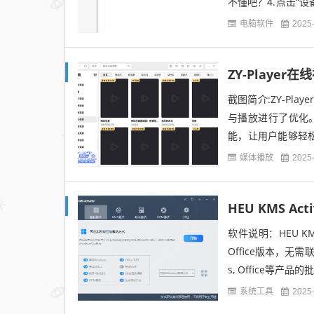
不懂吧？4.点击“设
那是标题...6.将...
电脑软件
2025
ZY-Player
截图简介:ZY-P
与播放进行了优化
能，让用户能够轻松
视频文件，包括MP4、A
媒体播放
2025
HEU KMS Act
软件说明：HEU KM
Office版本，无
s, Office等
系统工具
2025