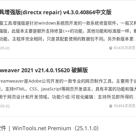
增强版(directx repair) v4.3.0.40864中文版
tx修复工具增强版是针对windows系统而开发的一款系统修复软件，一般又
epair增强版，此版本主要是额外支持修复c++的功能，其他功能和标准版一样，
tX的功能，主程序完全相同，只是其配套使用的数据包不同。另外新版本更
81435次浏览
-05-01
weaver 2021 v21.4.0.15620 破解版
 Dreamweaver是Adobe公司开发的一款专业的网页制作工具，主要用于
支持HTML、CSS、JavaScript等网页开发语言，具有丰富的功能和强
用于网页设计和开发领域。功能介绍:可视化编辑：支持所见即所得的
布...
55404次浏览
-05-01
 WinTools.net Premium（25.1.1.0）