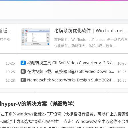
HEU KMS Activator v61.1.0 最新版下载
老牌系统优化软件 | WinTools.net Pr
高效的全能
软件简介：WinTools.net Premium 是一款老牌
优化软件，功能强大，体积小巧，包含...
视频转换工具 GiliSoft Video Converter v12.6 / Discovery Edition v12.1.0
4
10-25
10-25
在线视频下载、转换器 Bigasoft Video Downloader Pro v3.27.5.9062
6
10-25
10-25
Nemetschek VectorWorks Design Suite 2024 SP6 x64
8
12-28
10-25
闭hyper-V的解决方案（详细教学）
面左下角的windows徽标2.打开设置（快捷栏没有设置，可以在上方搜索
固定”上方3.选择“隐私和安全性”→点击：Windows安全中心这你不会