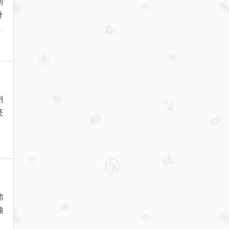
到
计
端
制
还
:
动
缩
F