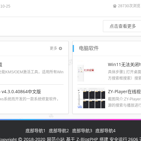
、WMV及MOV格式，...
28730次浏览
-10-25
点击查看更多
更多
电脑软件
载
Win11无法关闭
效的全能KMS/OEM激活工具，适用所有Win
具体步骤1.打开桌面
方搜索框搜索）搜索框
) v4.3.0.40864中文版
ZY-Player在
ndows系统而开发的一款系统修复软件，
截图简介:ZY-Pl
源的搜索与播放进行
底部导航1
底部导航2
底部导航3
底部导航4
网范小站
Z-BlogPHP
opyright
2018-2020
基于
搭建 安全运行
2606