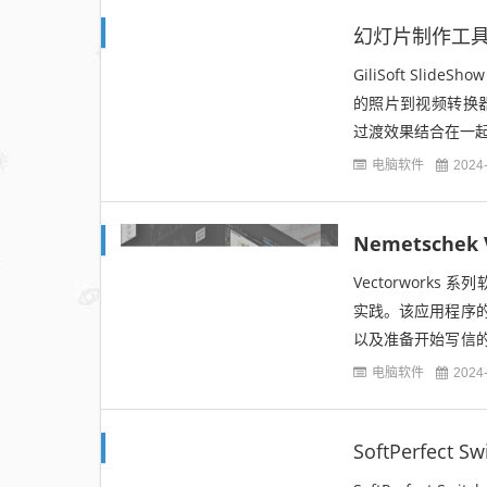
幻灯片制作工具 Gili
GiliSoft Slide
的照片到视频转换器。借
过渡效果结合在一起
电脑软件
2024
Nemetschek V
Vectorwork
实践。该应用程序
以及准备开始写信
个二维和三维建模，
电脑软件
2024
SoftPerfect Sw