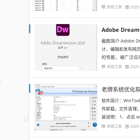
了C++2015...
系统工具
2025
Adobe Dream
截图简介:Adobe
计、编辑和发布网页，
的性能，被广泛应
计，可直观地设计网页
系统工具
2025
老牌系统优化软件 |
软件简介：WinTo
件卸载，文件清理
装说明：1、点击 win
粘...
系统工具
2025